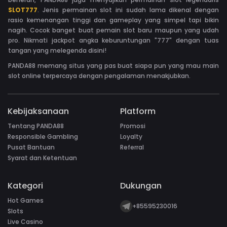
SLOT777
. Jenis permainan slot ini sudah lama dikenal dengan
rasio kemenangan tinggi dan gameplay yang simpel tapi bikin
nagih. Cocok banget buat pemain slot baru maupun yang udah
pro. Nikmati jackpot angka keburuntungan "777" dengan tuas
tangan yang melegenda disini!
PANDA88 memang situs yang pas buat siapa pun yang mau main
slot online terpercaya dengan pengalaman menakjubkan.
Kebijaksanaan
Platform
Tentang PANDA88
Promosi
Responsible Gambling
Loyalty
Pusat Bantuan
Referral
Syarat dan Ketentuan
Kategori
Dukungan
Hot Games
+85595230016
Slots
Live Casino