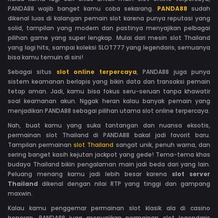
PANDA88 wajib banget kamu coba sekarang.
PANDA88
sudah
dikenal luas di kalangan pemain slot karena punya reputasi yang
solid, tampilan yang modern dan pastinya menyajikan pelbagai
pilihan game yang super lengkap. Mulai dari mesin slot Thailand
yang lagi hits, sampai koleksi SLOT777 yang legendaris, semuanya
bisa kamu temuin di sini!
Sebagai situs
slot online terpercaya
, PANDA88 juga punya
sistem keamanan berlapis yang bikin data dan transaksi pemain
tetap aman. Jadi, kamu bisa fokus seru-seruan tanpa khawatir
soal keamanan akun. Nggak heran kalau banyak pemain yang
menjadikan PANDA88 sebagai pilihan utama slot online terpercaya.
Nah, buat kamu yang suka tantangan dan nuansa eksotis,
permainan slot Thailand di PANDA88 bakal jadi favorit baru.
Tampilan permainan
slot Thailand
sangat unik, penuh warna, dan
sering banget kasih kejutan jackpot yang gede! Tema-tema khas
budaya Thailand bikin pengalaman main jadi beda dari yang lain.
Peluang menang kamu jadi lebih besar karena
slot server
Thailand
dikenal dengan nilai RTP yang tinggi dan gampang
maxwin.
Kalau kamu penggemar permainan slot klasik ala di casino
beneran, PANDA88 juga menyajikan permainan slot legendaris