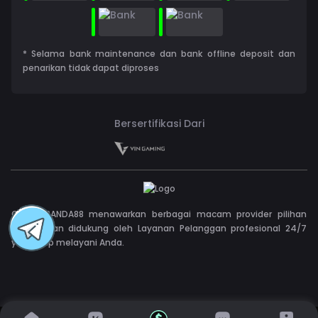
* Selama bank maintenance dan bank offline deposit dan
penarikan tidak dapat diproses
Bersertifikasi Dari
©2026 PANDA88 menawarkan berbagai macam provider pilihan
terbaik dan didukung oleh Layanan Pelanggan profesional 24/7
yang siap melayani Anda.