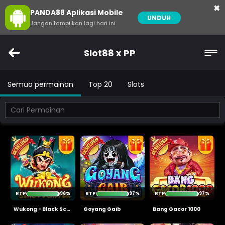
×
PANDA88 Aplikasi Mobile
UNDUH
Jangan tampilkan lagi hari ini
Slot88 x PP
Semua permainan
Top 20
Slots
RTP
96%
RTP
97%
RTP
97%
Wukong - Black Scatter
Goyang Gaib
Bang Gacor 1000