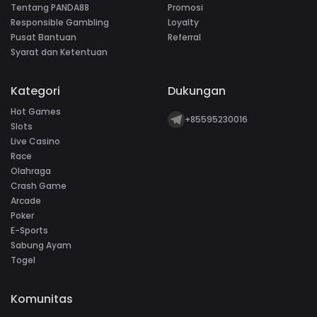
Tentang PANDA88
Promosi
Responsible Gambling
Loyalty
Pusat Bantuan
Referral
Syarat dan Ketentuan
Kategori
Dukungan
Hot Games
+85595230016
Slots
Live Casino
Race
Olahraga
Crash Game
Arcade
Poker
E-Sports
Sabung Ayam
Togel
Komunitas