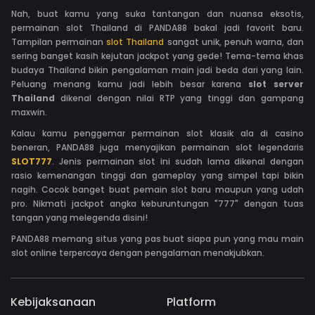
Nah, buat kamu yang suka tantangan dan nuansa eksotis,
permainan slot Thailand di PANDA88 bakal jadi favorit baru.
Tampilan permainan
slot Thailand
sangat unik, penuh warna, dan
sering banget kasih kejutan jackpot yang gede! Tema-tema khas
budaya Thailand bikin pengalaman main jadi beda dari yang lain.
Peluang menang kamu jadi lebih besar karena
slot server
Thailand
dikenal dengan nilai RTP yang tinggi dan gampang
maxwin.
Kalau kamu penggemar permainan slot klasik ala di casino
beneran, PANDA88 juga menyajikan permainan slot legendaris
SLOT777
. Jenis permainan slot ini sudah lama dikenal dengan
rasio kemenangan tinggi dan gameplay yang simpel tapi bikin
nagih. Cocok banget buat pemain slot baru maupun yang udah
pro. Nikmati jackpot angka keburuntungan "777" dengan tuas
tangan yang melegenda disini!
PANDA88 memang situs yang pas buat siapa pun yang mau main
slot online terpercaya dengan pengalaman menakjubkan.
Kebijaksanaan
Platform