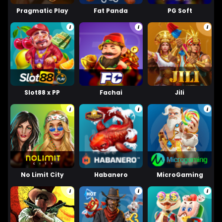
Pragmatic Play
Fat Panda
PG Soft
i
i
i
Slot88 x PP
Fachai
Jili
i
i
i
No Limit City
Habanero
MicroGaming
i
i
i