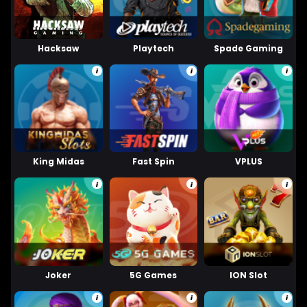
Hacksaw
Playtech
Spade Gaming
i
i
i
King Midas
Fast Spin
VPLUS
i
i
i
Joker
5G Games
ION Slot
i
i
i