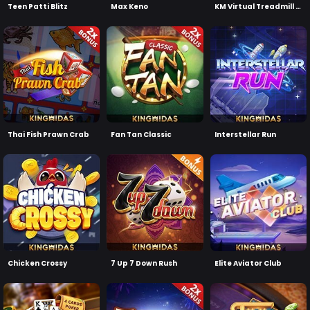
Teen Patti Blitz
Max Keno
KM Virtual Treadmill Racing
Thai Fish Prawn Crab
Fan Tan Classic
Interstellar Run
Chicken Crossy
7 Up 7 Down Rush
Elite Aviator Club