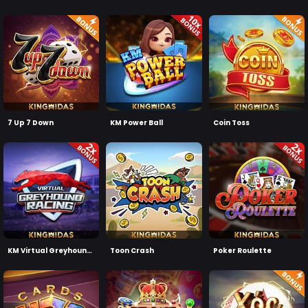
7 Up 7 Down
KM Power Ball
Coin Toss
KM Virtual Greyhound Racing
Toon Crash
Poker Roulette