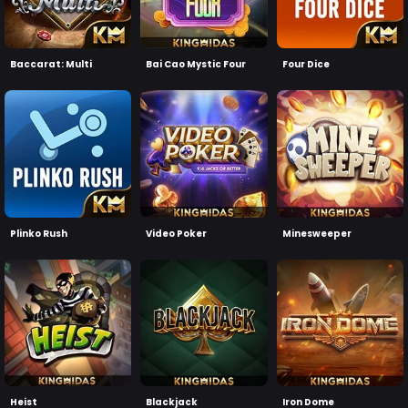
Baccarat: Multi
Bai Cao Mystic Four
Four Dice
Plinko Rush
Video Poker
Minesweeper
Heist
Blackjack
Iron Dome