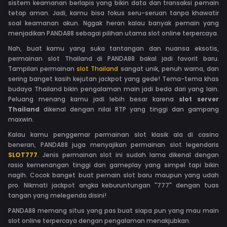
sistem keamanan berlapis yang bikin data dan transaksi pemain
tetap aman. Jadi, kamu bisa fokus seru-seruan tanpa khawatir
soal keamanan akun. Nggak heran kalau banyak pemain yang
menjadikan PANDA88 sebagai pilihan utama slot online terpercaya.
Nah, buat kamu yang suka tantangan dan nuansa eksotis,
permainan slot Thailand di PANDA88 bakal jadi favorit baru.
Tampilan permainan
slot Thailand
sangat unik, penuh warna, dan
sering banget kasih kejutan jackpot yang gede! Tema-tema khas
budaya Thailand bikin pengalaman main jadi beda dari yang lain.
Peluang menang kamu jadi lebih besar karena
slot server
Thailand
dikenal dengan nilai RTP yang tinggi dan gampang
maxwin.
Kalau kamu penggemar permainan slot klasik ala di casino
beneran, PANDA88 juga menyajikan permainan slot legendaris
SLOT777
. Jenis permainan slot ini sudah lama dikenal dengan
rasio kemenangan tinggi dan gameplay yang simpel tapi bikin
nagih. Cocok banget buat pemain slot baru maupun yang udah
pro. Nikmati jackpot angka keburuntungan "777" dengan tuas
tangan yang melegenda disini!
PANDA88 memang situs yang pas buat siapa pun yang mau main
slot online terpercaya dengan pengalaman menakjubkan.