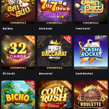
Bai Buu
Dice Duet
Teen Patti
32 Cards
Baccarat
Cash Rocket