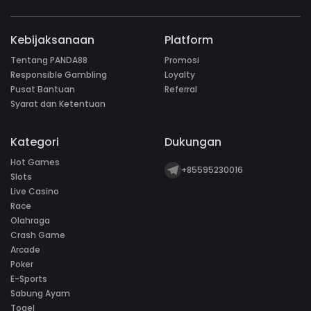
Kebijaksanaan
Platform
Tentang PANDA88
Promosi
Responsible Gambling
Loyalty
Pusat Bantuan
Referral
Syarat dan Ketentuan
Kategori
Dukungan
Hot Games
+85595230016
Slots
Live Casino
Race
Olahraga
Crash Game
Arcade
Poker
E-Sports
Sabung Ayam
Togel