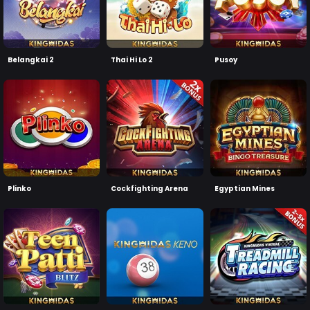
Belangkai 2
Thai Hi Lo 2
Pusoy
Plinko
Cockfighting Arena
Egyptian Mines