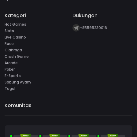
Kategori
Dukungan
Hot Games
+85595230016
Slots
Live Casino
Race
Olahraga
Crash Game
Arcade
Poker
E-Sports
Sabung Ayam
Togel
Komunitas