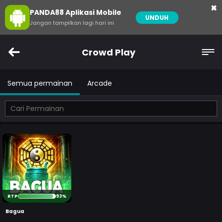
×
PANDA88 Aplikasi Mobile
UNDUH
Jangan tampilkan lagi hari ini
Crowd Play
Semua permainan
Arcade
RTP
93%
Bagua