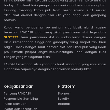
sering banget kasih kejutan jackpot yang gede! Tema-tema khas
budaya Thailand bikin pengalaman main jadi beda dari yang lain.
Peluang menang kamu jadi lebih besar karena
slot server
Thailand
dikenal dengan nilai RTP yang tinggi dan gampang
maxwin.
Kalau kamu penggemar permainan slot klasik ala di casino
beneran, PANDA88 juga menyajikan permainan slot legendaris
SLOT777
. Jenis permainan slot ini sudah lama dikenal dengan
rasio kemenangan tinggi dan gameplay yang simpel tapi bikin
nagih. Cocok banget buat pemain slot baru maupun yang udah
pro. Nikmati jackpot angka keburuntungan "777" dengan tuas
tangan yang melegenda disini!
PANDA88 memang situs yang pas buat siapa pun yang mau main
slot online terpercaya dengan pengalaman menakjubkan.
Kebijaksanaan
Platform
Tentang PANDA88
Promosi
Responsible Gambling
Loyalty
Pusat Bantuan
Referral
Syarat dan Ketentuan