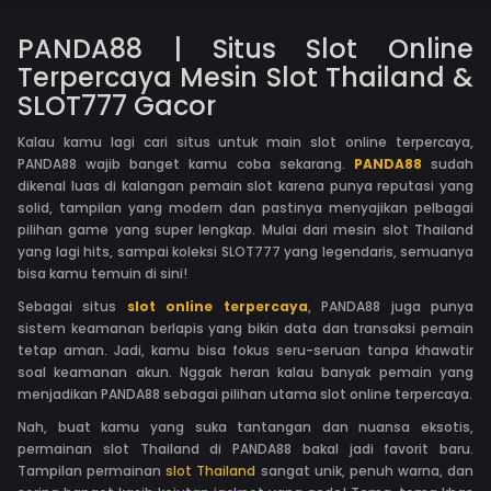
PANDA88 | Situs Slot Online
Terpercaya Mesin Slot Thailand &
SLOT777 Gacor
Kalau kamu lagi cari situs untuk main slot online terpercaya,
PANDA88 wajib banget kamu coba sekarang.
PANDA88
sudah
dikenal luas di kalangan pemain slot karena punya reputasi yang
solid, tampilan yang modern dan pastinya menyajikan pelbagai
pilihan game yang super lengkap. Mulai dari mesin slot Thailand
yang lagi hits, sampai koleksi SLOT777 yang legendaris, semuanya
bisa kamu temuin di sini!
Sebagai situs
slot online terpercaya
, PANDA88 juga punya
sistem keamanan berlapis yang bikin data dan transaksi pemain
tetap aman. Jadi, kamu bisa fokus seru-seruan tanpa khawatir
soal keamanan akun. Nggak heran kalau banyak pemain yang
menjadikan PANDA88 sebagai pilihan utama slot online terpercaya.
Nah, buat kamu yang suka tantangan dan nuansa eksotis,
permainan slot Thailand di PANDA88 bakal jadi favorit baru.
Tampilan permainan
slot Thailand
sangat unik, penuh warna, dan