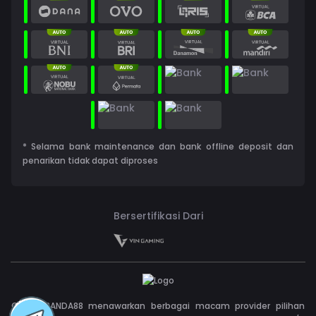
* Selama bank maintenance dan bank offline deposit dan
penarikan tidak dapat diproses
Bersertifikasi Dari
©2026 PANDA88 menawarkan berbagai macam provider pilihan