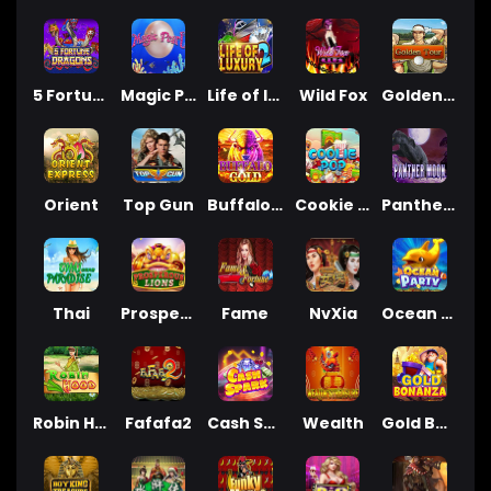
5 Fortune Dragon
Magic Pearl
Life of luxury II
Wild Fox
Golden Tour
Orient
Top Gun
Buffalo Gold
Cookie Pop
Panther Moon
Thai
Prosperous Lions
Fame
NvXia
Ocean Party
Robin Hood
Fafafa2
Cash Spark
Wealth
Gold Bonanza