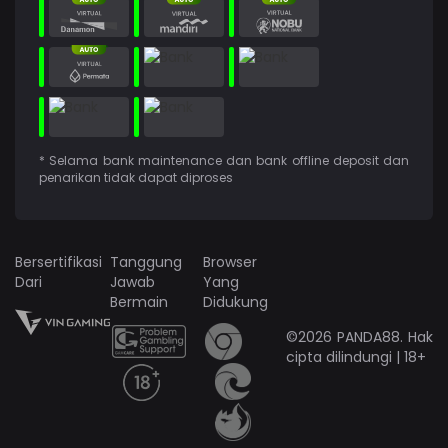
* Selama bank maintenance dan bank offline deposit dan
penarikan tidak dapat diproses
Bersertifikasi
Tanggung
Browser
Dari
Jawab
Yang
Bermain
Didukung
©2026 PANDA88. Hak
cipta dilindungi | 18+