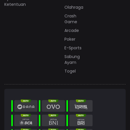
Ketentuan
Olahraga
Crash
Game
Arcade
Poker
E-Sports
Sabung
Ayam
Togel