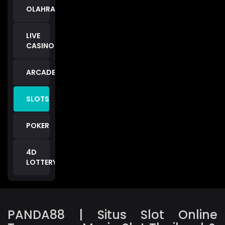
OLAHRAGA
LIVE
CASINO
ARCADE
SLOTS
POKER
4D
LOTTERY
PANDA88 | Situs Slot Online