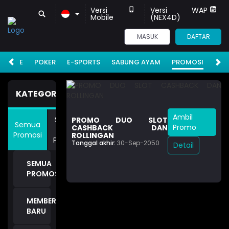
Versi
Versi WAP
Mobile
(NEX4D)
MASUK
DAFTAR
ARCADE
POKER
E-SPORTS
SABUNG AYAM
PROMOSI
KATEGORI
Ambil
Semua
PROMO DUO SLOT
Semua
Promo
CASHBACK DAN
Event
Promosi
ROLLINGAN
Provider
Tanggal akhir:
30-Sep-2050
Detail
SEMUA
PROMOSI
MEMBER
BARU