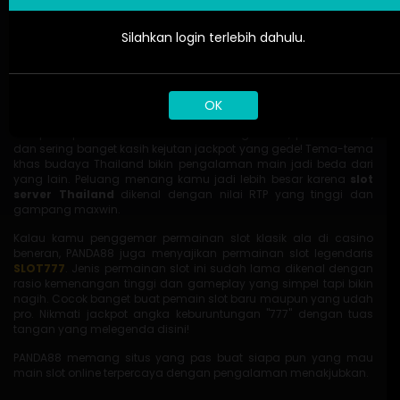
sistem keamanan berlapis yang bikin data dan transaksi
pemain tetap aman. Jadi, kamu bisa fokus seru-seruan tanpa
Silahkan login terlebih dahulu.
khawatir soal keamanan akun. Nggak heran kalau banyak
pemain yang menjadikan PANDA88 sebagai pilihan utama slot
online terpercaya.
Nah, buat kamu yang suka tantangan dan nuansa eksotis,
OK
permainan slot Thailand di PANDA88 bakal jadi favorit baru.
Tampilan permainan
slot Thailand
sangat unik, penuh warna,
dan sering banget kasih kejutan jackpot yang gede! Tema-tema
khas budaya Thailand bikin pengalaman main jadi beda dari
yang lain. Peluang menang kamu jadi lebih besar karena
slot
server Thailand
dikenal dengan nilai RTP yang tinggi dan
gampang maxwin.
Kalau kamu penggemar permainan slot klasik ala di casino
beneran, PANDA88 juga menyajikan permainan slot legendaris
SLOT777
. Jenis permainan slot ini sudah lama dikenal dengan
rasio kemenangan tinggi dan gameplay yang simpel tapi bikin
nagih. Cocok banget buat pemain slot baru maupun yang udah
pro. Nikmati jackpot angka keburuntungan "777" dengan tuas
tangan yang melegenda disini!
PANDA88 memang situs yang pas buat siapa pun yang mau
main slot online terpercaya dengan pengalaman menakjubkan.