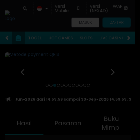
Versi
Versi WAP
Mobile
(NEX4D)
MASUK
DAFTAR
TOGEL
HOT GAMES
SLOTS
LIVE CASINO
RA
ada 30-Jun-2026 dari 14.59.59 sampai 30-Sep-2026 14.59.59. Sel
Buku
Hasil
Pasaran
Mimpi