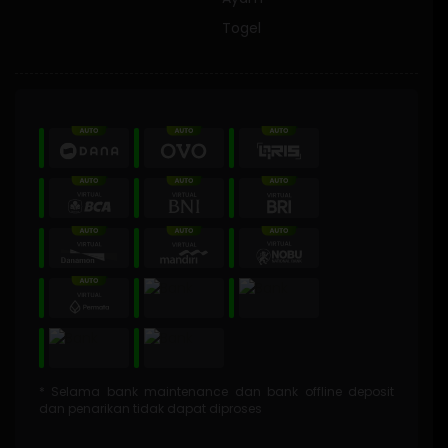
Togel
* Selama bank maintenance dan bank offline deposit
dan penarikan tidak dapat diproses