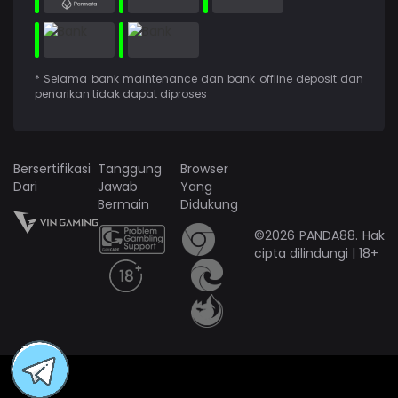
* Selama bank maintenance dan bank offline deposit dan
penarikan tidak dapat diproses
Bersertifikasi
Tanggung
Browser
Dari
Jawab
Yang
Bermain
Didukung
©2026 PANDA88. Hak
cipta dilindungi | 18+