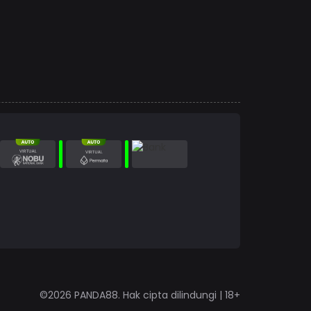
©2026 PANDA88. Hak cipta dilindungi | 18+