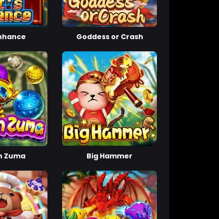
Enhance
Goddess or Crash
n Zuma
Big Hammer