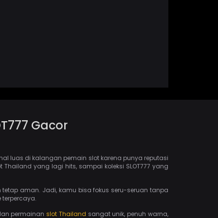
LOT777 Gacor
al luas di kalangan pemain slot karena punya reputasi
 Thailand yang lagi hits, sampai koleksi SLOT777 yang
 tetap aman. Jadi, kamu bisa fokus seru-seruan tanpa
 terpercaya.
pilan permainan
slot Thailand
sangat unik, penuh warna,