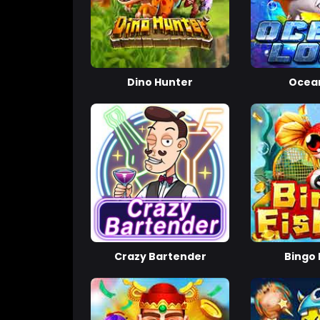
Dino Hunter
Ocean
Crazy Bartender
Bingo 