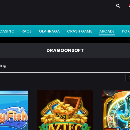
 CASINO
RACE
OLAHRAGA
CRASH GAME
ARCADE
POK
DRAGOONSOFT
hing