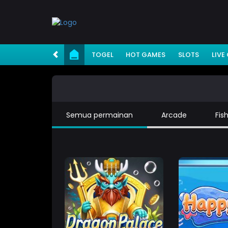
TOGEL
HOT GAMES
SLOTS
LIVE
Semua permainan
Arcade
Fis