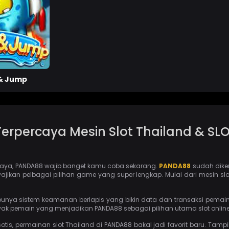
& Jump
 Terpercaya Mesin Slot Thailand & S
percaya, PANDA88 wajib banget kamu coba sekarang.
PANDA88
sudah diken
ikan pelbagai pilihan game yang super lengkap. Mulai dari mesin slot
punya sistem keamanan berlapis yang bikin data dan transaksi pemain
ak pemain yang menjadikan PANDA88 sebagai pilihan utama slot online
is, permainan slot Thailand di PANDA88 bakal jadi favorit baru. Tam