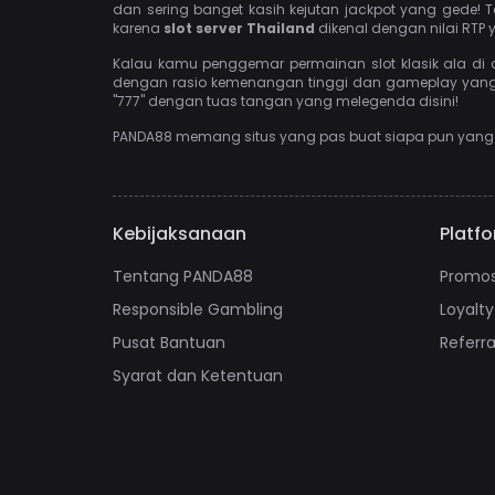
dan sering banget kasih kejutan jackpot yang gede!
karena
slot server Thailand
dikenal dengan nilai RT
Kalau kamu penggemar permainan slot klasik ala di 
dengan rasio kemenangan tinggi dan gameplay yang s
"777" dengan tuas tangan yang melegenda disini!
PANDA88 memang situs yang pas buat siapa pun yang
Kebijaksanaan
Platf
Tentang PANDA88
Promos
Responsible Gambling
Loyalty
Pusat Bantuan
Referra
Syarat dan Ketentuan