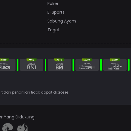
Poker
E-Sports
Sabung Ayam
Togel
t dan penarikan tidak dapat diproses
er Yang Didukung