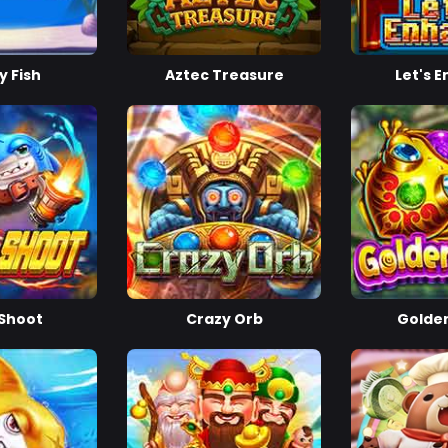
 Fish
Aztec Treasure
Let's 
 Shoot
Crazy Orb
Golde